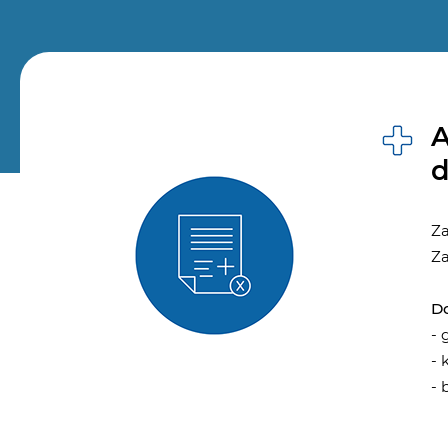
A
d
Za
Za
Do
- 
- 
- 