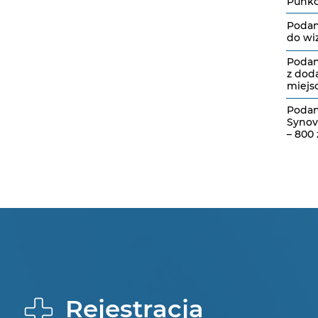
Punkcj
Podani
do wi
Podan
z dod
miejsc
Podan
Synov
– 800 
Rejestracja